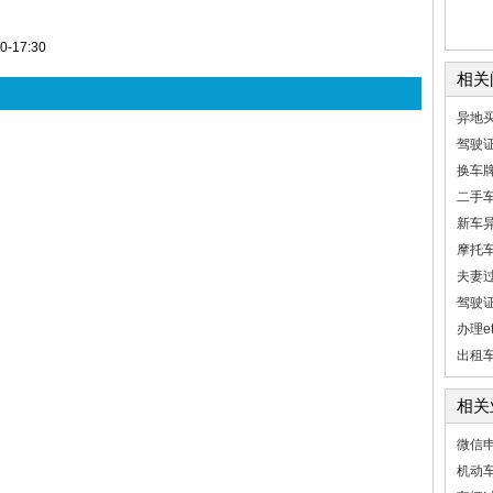
-17:30
相关
异地
驾驶
换车
二手
新车
摩托
夫妻
驾驶
办理e
出租
相关
微信
机动