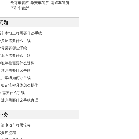
云霄车管所
华安车管所
南靖车管所
平和车管所
问题
买车本地上牌需要什么手续
证换证需要什么手续
牌号需要哪些手续
车上牌需要什么手续
异地年检需要什么资料
车过户需要什么手续
过户车辆如何办手续
证换证流程具体怎么操作
tc需要什么手续
车过户需要什么手续办理
业务
申请电动车牌照流程
车报废流程