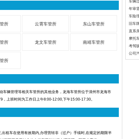
车辆
年审
车险
管所
云霄车管所
东山车管所
旧车
直系
摩托
管所
龙文车管所
南靖车管所
考驾
公司
管所
动车辆管理等相关车管所的其他业务，龙海车管所位于漳州市龙海市
，上班时间为工作日上午8:00-12:00,下午15:00-17:30。
废,出租车在使用有效期内,办理营转非（过户）手续时,在规定的期限半