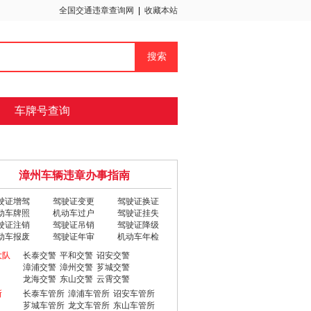
全国交通违章查询网
|
收藏本站
车牌号查询
漳州车辆违章办事指南
驶证增驾
驾驶证变更
驾驶证换证
动车牌照
机动车过户
驾驶证挂失
驶证注销
驾驶证吊销
驾驶证降级
动车报废
驾驶证年审
机动车年检
大队
长泰交警
平和交警
诏安交警
漳浦交警
漳州交警
芗城交警
龙海交警
东山交警
云霄交警
所
长泰车管所
漳浦车管所
诏安车管所
芗城车管所
龙文车管所
东山车管所