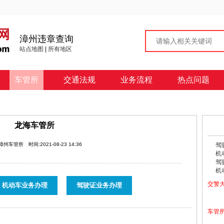
漳州违章查询
站点地图
|
所有地区
车管所
交通法规
业务流程
热点问题
龙海车管所
:漳州车管所
时间:2021-08-23 14:36
驾
机
驾
机
交警
机动车业务办理
驾驶证业务办理
车管